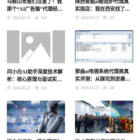
陕西智能ai壁挂炉代理真
马鞍山老板们注意了！我
实探店：我在西安找了三
那个“AI广告猫”代理经
天，最后被这个“会思考”
历，说出来全是泪（干
2026-05-13
157
2026-05-13
164
的炉子圈粉了
货）
那曲ai电销系统代理商真
问小白AI助手深度技术解
实评测：从踩坑到逆袭，
析：核心原理与面试实战
我靠这套系统把牦牛都卖
（2026年4月9日版）
2026-05-13
140
2026-05-13
129
到拉萨了！