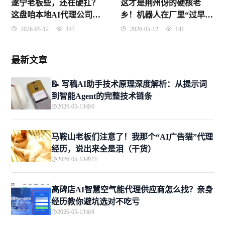
这才是荆州伢的硬核老
遂宁老板些，还在硬扛？
乡！机器人在厂里“过早”
这盘咱本地AI代理公司真
都比我们利索？
的杀拢了！
2026-05-12
141
2026-05-12
147
最新文章
📝 写稿AI助手技术原理深度解析：从提示词
到智能Agent的完整技术链条
2026-05-13
0
马鞍山老板们注意了！我那个“AI广告猫”代理
经历，说出来全是泪（干货）
2026-05-13
11
高碑店AI智慧空气能代理供应商怎么找？亲身
经历教你避坑选对不吃亏
2026-05-13
8