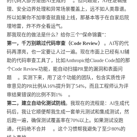
的代码大部分是由AI生成的
。但问题是，AI在逻辑推
理、安全边界处理和异常场景覆盖上，远不如人类靠谱。
所以如果你不加审查就直接上线，那基本等于在自家后院
埋地雷，炸不炸全看运气。
那我现在的做法是什么？给你三个“保命锦囊”：
第一，千万别跳过代码审查（Code Review）
。AI写的代
码再漂亮，也一定要让人过一遍。现在市面上已经有AI辅
助的代码审查工具了，比如Anthropic给Claude Code加的那
个Code Review功能，能自动扫描PR里的漏洞和表面问
题
。实测下来，用了这个功能的团队，包含实质性评
审意见的PR比例从16%提升到了54%，而且工程师认为评
审结果错误的比例不到1%
。
第二，建立自动化测试防线
。我现在的流程是：AI生成代
码后，我让它顺便帮我生成一套单元测试和集成测试，然
后跑一遍，确保测试覆盖率在70%以上。如果测试没跑
通，代码绝不合并
。这个习惯帮我避免了至少80%的