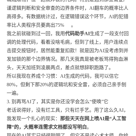
谨逻辑判断和安全审查的边界条件时，AI翻车的概率比人
高得多。有数据统计过，在逻辑错误这个环节，AI的犯错
率比人类程序员要高出75%
。
我之前就碰到过一回，我用
代码助手AI
生成了一段支付回
调的处理代码，看着没啥毛病，但到了线上，用户连续点
击提交按钮时，居然能重复扣款！就是因为AI没考虑到并
发加锁的那个边界情况。那几天我真是被老板骂得狗血淋
头，天天加班到凌晨两点，差点就想辞职跑路了。
所以我现在养成个习惯：AI生成的代码，我可以信它
80%，但剩下那20%的逻辑坑和安全雷，必须自己亲手刨
一遍。
3. 别再骂AI了，其实是你还没学会怎么“使唤”它
老话说得好，没有烂工具，只有烂手艺。用了这么久AI，
我发现一个扎心的现实：
那些天天在网上喷AI是“人工智
障”的，大概率连需求文档都没写明白
。
现在的AI其实已经很聪明了，但它不是读心术大师。你给