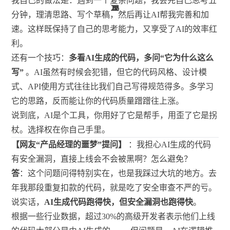
我自己的做法是：遇到一个复杂问题，我会先自己思考五
26
12
12
12
26
21
21
26
26
11
1
1
1
3
3
4
3
分钟，理清思路、写个草稿，然后再让AI帮我完善和加
速。这样既保持了自己的思考能力，又享受了AI的效率红
利。
还有一个技巧：
多看AI生成的代码，多问“它为什么这么
写”
。AI虽然有时候会犯错，但它的代码风格、设计模
式、API使用方式往往比我们自己写得规范得多。多学习
它的思路，反而能让你的代码质量蹭蹭往上涨。
说到底，AI是个工具，你用好了它是帮手，用歪了它是拐
杖。选择权在你自己手里。
【网友“产品经理的噩梦”提问】
：我担心AI生成的代码
有安全漏洞，直接上线会不会被黑啊？怎么避免？
答
：这个问题问得特别实在，也是我踩过大坑的地方。去
年我那段重复扣款的代码，就是吃了安全审查不严的亏。
说实话，
AI生成代码跑得快，但安全漏洞也跑得快
。
根据一些行业数据，超过30%的高级开发者表示他们上线