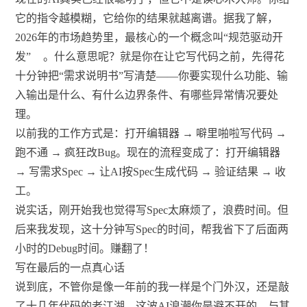
它的指令越模糊，它给你的结果就越离谱。据我了解，
2026年的市场趋势里，最核心的一个概念叫“规范驱动开
发”
。什么意思呢？就是你在让它写代码之前，先得花
十分钟把“需求说明书”写清楚——你要实现什么功能、输
入输出是什么、有什么边界条件、有哪些异常情况要处
理。
以前我的工作方式是：打开编辑器 → 噼里啪啦写代码 →
跑不通 → 疯狂改Bug。现在的流程变成了：打开编辑器
→ 写需求Spec → 让AI按Spec生成代码 → 验证结果 → 收
工。
说实话，刚开始我也觉得写Spec太麻烦了，浪费时间。但
后来我发现，这十分钟写Spec的时间，帮我省下了后面两
小时的Debug时间。赚翻了！
写在最后的一点真心话
说到底，不管你是像一年前的我一样是个门外汉，还是敲
了十几年代码的老江湖，这波AI浪潮你是避不开的。与其