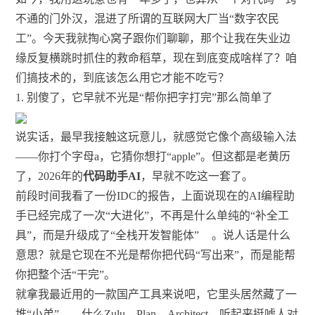
不通的门外汉，混进了所谓的互联网大厂当“数字农民
工”。今天我就掏心窝子跟你们聊聊，那个让我在失业边
缘反复横跳时抓住的救命稻草，现在到底变成啥样了？咱
们搞技术的，到底该怎么用它才能不吃亏？
1. 别傻了，它早就不光是“帮你把字打完”那么简单了
说实话，最早我接触这玩意儿，就感觉它像个高级输入法
——你打个字母a，它猜你想打“apple”。但这都是老黄历
了，2026年的
代码助手AI
，早就不吃这一套了。
前段时间我看了一份IDC的报告，上面说现在的AI编程助
手已经完成了一次“大进化”，不再是什么单纯的“补全工
具”，而是升级成了“全栈开发智能体”
。说人话是什么
意思？就是它现在不光是帮你把代码“写出来”，而是能帮
你把整个活“干完”。
就拿我最近用的一款国产工具来说吧，它里头居然藏了一
堆“小弟”——什么Zulu、Plan、Architect。听起来挺唬人对