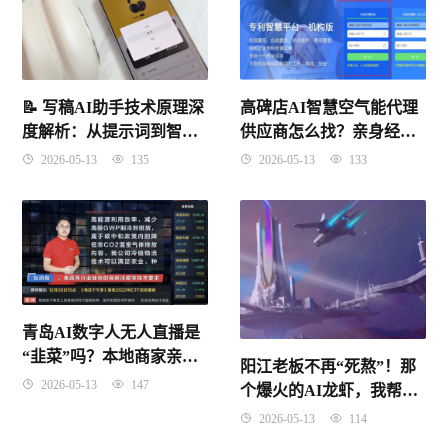
📝 写稿AI助手技术原理深
高碑店AI智慧空气能代理
度解析：从提示词到智能
供应商怎么找？亲身经历
Agent的完整技术链条
教你避坑选对不吃亏
2026-05-13
135
2026-05-13
133
青岛AI数字人无人直播是
“韭菜”吗？本地商家亲
阳江老板不再“死熬”！那
测：24小时自动卖货，省
2026-05-13
147
个爆火的AI龙虾，我帮你
下8个人工钱！
也“养”上一只
2026-05-13
114