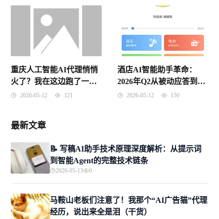
重庆人工智能AI代理悄悄
酒店AI智能助手革命：
火了？我在这边跑了一个
2026年Q2从被动应答到主
月，跟你说点大实话
动执行完全指南
2026-05-12
121
2026-05-12
150
最新文章
📝 写稿AI助手技术原理深度解析：从提示词
到智能Agent的完整技术链条
2026-05-13
0
马鞍山老板们注意了！我那个“AI广告猫”代理
经历，说出来全是泪（干货）