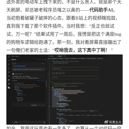
送外卖的电动车上拽下来的，不是什么贵人，就是那个天
天刷屏、却总被老程序员嗤之以鼻的——
代码助手AI
。
当初抱着破罐子破摔的心态，跟着B站上的视频瞎捣鼓，
直到我下载了那个软件插件。当时我想：“反正也就试
试，万一呢？”结果试用了一周后，我愣是把这个满是bug
的购物车逻辑给跑通了。那一刻，我对着屏幕直接蹦出了
一句俺们老家的土话：“
哎呦我去，这下真中了咧！
”
如今，我用这玩意也有一年多了，也算从一个对代码一窍