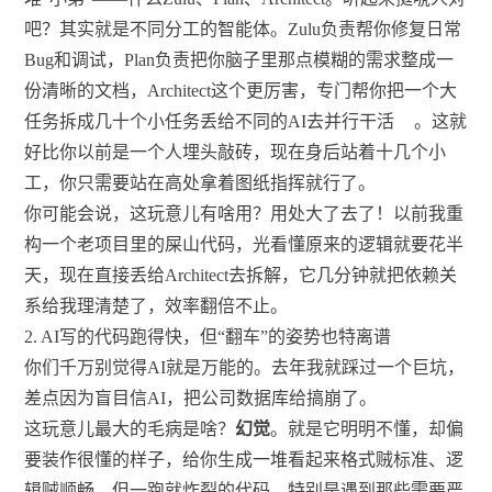
吧？其实就是不同分工的智能体。Zulu负责帮你修复日常
Bug和调试，Plan负责把你脑子里那点模糊的需求整成一
份清晰的文档，Architect这个更厉害，专门帮你把一个大
任务拆成几十个小任务丢给不同的AI去并行干活
。这就
好比你以前是一个人埋头敲砖，现在身后站着十几个小
工，你只需要站在高处拿着图纸指挥就行了。
你可能会说，这玩意儿有啥用？用处大了去了！以前我重
构一个老项目里的屎山代码，光看懂原来的逻辑就要花半
天，现在直接丢给Architect去拆解，它几分钟就把依赖关
系给我理清楚了，效率翻倍不止。
2. AI写的代码跑得快，但“翻车”的姿势也特离谱
你们千万别觉得AI就是万能的。去年我就踩过一个巨坑，
差点因为盲目信AI，把公司数据库给搞崩了。
这玩意儿最大的毛病是啥？
幻觉
。就是它明明不懂，却偏
要装作很懂的样子，给你生成一堆看起来格式贼标准、逻
辑贼顺畅，但一跑就炸裂的代码。特别是遇到那些需要严