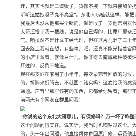
理，其实也就是二道贩子，货都不摸一下就直接加价扔
听听这姑娘嗓子亮不亮堂”。东北人唠嗑就这样，能把
我最后也没从他那买全新的，倒是收了一支他帮朋友
大哥还搭了我一根线，说是他自己焊的，比原厂那条还
气。咱虽然不是什么正经代理，但在这片儿混了二十年
回去路上我就在想，有些事儿吧，还真不能光指着官
的小店里藏着。就像豆汁儿，你非得去南城那种破破
辉煌的，反倒不地道。
现在那支87在家用了小半年，每次录完音回放的时候
的，折腾来折腾去，不就图个踏实吗？这麦给我的感
通透。声音里那些该有的东西，它都给你留着；那些
前两天有个网友在群里问我：
“你说的这个东北大哥那儿，有保修吗？万一坏了咋整
这个问题问得实在。说实话，我当时也嘀咕过这个。
的，头一年出问题，他直接帮你寄回原厂修，运费他出