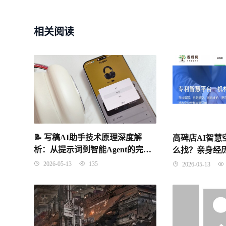
相关阅读
📝 写稿AI助手技术原理深度解
高碑店AI智
析：从提示词到智能Agent的完整
么找？亲身经
技术链条
亏
2026-05-13
135
2026-05-13