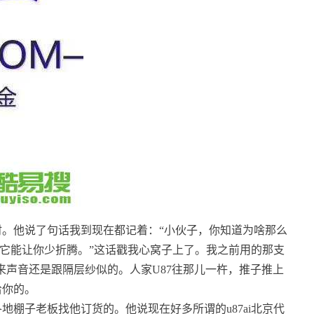
。他说了句话我到现在都记着：“小伙子，你知道为啥那么
为它能让你少折腾。”这话戳我心窝子上了。我之前用的那支
来声音还是跟隔层纱似的。人家U87往那儿一杵，推子推上
给你的。
棚子老板找他订货的。他说现在好多所谓的u87ai北京代