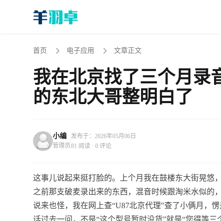
首页
电子应用
文章正文
我在北京找了三个月录音
的东北大哥整明白了
小编
发布于：2026年05月06日
管理员
81 阅读 · 0 评论
这事儿说起来挺打脸的。上个月我在鼓楼东大街晃悠
之前那支破麦录出来的东西，混音时候跟淘米水似的
说来也怪，我在网上查“U87北京代理”查了小俩月
话过去一问，不是“这个型号暂时没货”就是“您得等