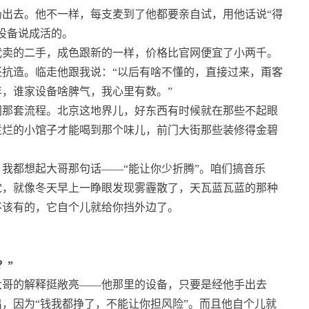
出去。他不一样，每支麦到了他都要亲自试，用他话说“得
设备说成活的。
代卖的二手，成色跟新的一样，价格比官网便宜了小两千。
抗造。临走他跟我说：“以后有啥不懂的，直接过来，甭客
，谁家设备啥脾气，我心里有数。”
网那套流程。北京这地界儿，好东西有时候就在那些不起眼
烂烂的小馆子才能喝到那个味儿，前门大街那些装修得金碧
，我都想起大哥那句话——“能让你少折腾”。咱们搞音乐
觉，就像冬天早上一睁眼发现雾霾散了，天瓦蓝瓦蓝的那种
不该有的，它自个儿就给你挡外边了。
？”
大哥的解释挺敞亮——他那里的设备，只要是经他手出去
，因为“钱我都挣了，不能让你担风险”。而且他自个儿就