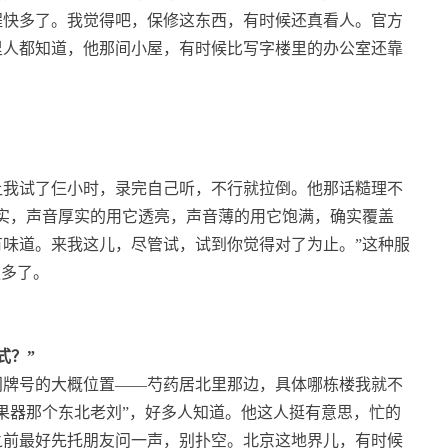
程快多了。我觉得吧，保修这东西，有时候还真看人。官方
里人都知道，他那间小屋，有时候比写字楼里的办公室还靠
让我试了仨小时，录完自己听，不行就拉倒。他那话糙理不
扎实，声音厚实的用它透亮，声音薄的用它饱满，确实覆盖
味道。来我这儿，尽管试，试到你觉得对了为止。”这种服
强多了。
式？”
门牌号的大概位置——芍药居北里那边，具体哪栋楼我就不
果器那个东北老刘”，好多人知道。他这人挺有意思，忙的
之前最好先托朋友问一声，别扑空。北京这地界儿，有时候