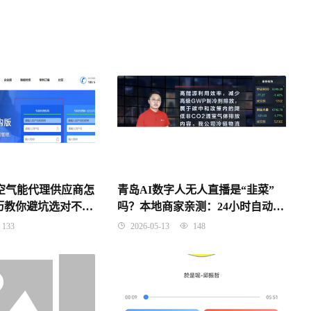
青岛AI数字人无人直播是“韭菜”
慧空气能代理供应商怎
吗？本地商家亲测：24小时自动卖
历教你避坑选对不吃
货，省下8个人工钱！
2026-05-13
148
133