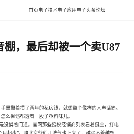
首页
电子技术
电子应用
电子头条
论坛
棚，最后却被一个卖U87
，手里攥着攒了两年的私房钱，就想整个像样的人声话筒。
，怎么捯饬都透着一股子塑料味儿。
，愣是没摸着门道。官网那些授权经销商列表看着挺全，打电
三个月起步”。咱北京爷们儿脾气也上来了，越买不着越想