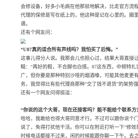
会修设备，好多小毛病在他那就地解决，比走官方流
代理的保修是写在纸上的，他这种是记在心里的。圈
谱。
还有个网友问：
“U87真的适合所有声线吗？我怕买了后悔。”
这事儿得分人说。我那会儿也担心过，结果大哥直接
糙：“再好的鞋，不合脚也白搭。87这东西，中频特
广，但你要是那种特别沙哑的烟酒嗓，可能其他麦更有
务，我觉得比有些代理商那种“交了钱不退货”的架势
还有一个网友问得挺逗：
“你说的这个大哥，现在还接客吗？能不能给个联系方
哈哈，我敢给也得大哥同意才行。不过可以跟你说个
说了，免得打扰他干活。你可以在附近打听一下“修效
时候电话都接不过来，闲的时候能跟你聊一下午。去