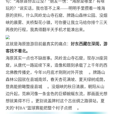
句：“海原县你去过没？”朋友一愣：“海原是哪里？有啥
玩的？”说实话，我也答不上来——明明手里攒着一堆海
原的资料，什么凤岭龙山寺石窟、牌路山森林公园、没烟
峡的晨雾、关桥梨花小镇，可你要让我立马给你排个三天
两夜的行程，我真得翻半天手机才能凑出来。
这就是海原旅游目前最真实的痛点：
好东西藏在深闺，游
客找不着北。
海原其实一点也不缺故事。凤岭龙山寺石窟，现存28座洞
窟，从唐代一路延续下来，造像和题刻承载了上千年的西
北佛教传播史，今年10月底才刚刚对外开放
。牌路山
森林公园就在县城南郊，春天杏花满坡、夏天绿树成荫，
登高能俯瞰整座县城
。没烟峡的秋日清晨，朝阳从山
边升起，苋麻河像一条金色的巨蟒蜿蜒东流，那画面光想
想就美得不行
。更别说盖牌村这个古丝绸之路驿站，夏
天的“村BA”篮球赛能把整个村子点燃
。