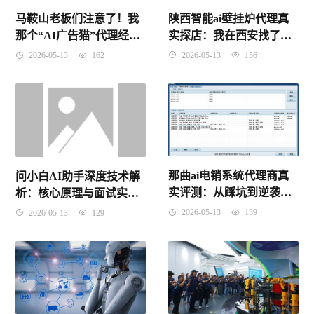
陕西智能ai壁挂炉代理真
马鞍山老板们注意了！我
实探店：我在西安找了三
那个“AI广告猫”代理经
天，最后被这个“会思考”
历，说出来全是泪（干
2026-05-13
156
2026-05-13
162
的炉子圈粉了
货）
那曲ai电销系统代理商真
问小白AI助手深度技术解
实评测：从踩坑到逆袭，
析：核心原理与面试实战
我靠这套系统把牦牛都卖
（2026年4月9日版）
2026-05-13
139
2026-05-13
129
到拉萨了！