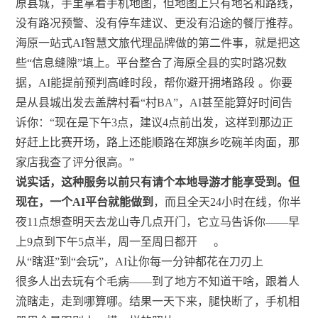
原县城，手里拿着手机地图，但地图上只有地名和路线，
没有路况预警、没有停车建议、更没有沿途的餐厅推荐。
海原一站式AI智慧文旅代理品牌做的第二件事，就是把这
些“信息缝隙”填上。平台整合了海原全县的实时路况数
据，AI能提前预判高峰时段，帮你避开拥堵路段
。你要
是从县城出发去盖牌村看“村BA”，AI甚至能算好时间告
诉你：“现在是下午3点，建议4点前出发，这样到那边正
好赶上比赛开场，路上还能顺路在郑旗乡吃碗羊肉面，那
家店我查了评分很高。”
说实话，这种服务以前只有请个本地导游才能享受到。但
现在，一个AI平台就能做到
，而且全天24小时在线，你半
夜11点想查明天去龙山寺几点开门，它立马告诉你——早
上9点到下午5点半，周一至周日都开
。
从“瞎逛”到“会玩”，AI让你每一分钟都花在刀刃上
很多人出去玩有个毛病——到了地方不知道干啥，跟着人
流瞎走，走到哪算哪。结果一天下来，腿快断了，手机相