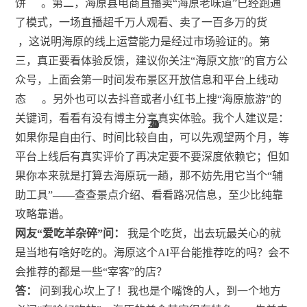
饼
。第二，海原县电商直播卖“海原老味道”已经跑通
了模式，一场直播超千万人观看、卖了一百多万的货
，这说明海原的线上运营能力是经过市场验证的。第
三，真正要看体验反馈，建议你关注“海原文旅”的官方公
众号，上面会第一时间发布景区开放信息和平台上线动
态
。另外也可以去抖音或者小红书上搜“海原旅游”的
关键词，看看有没有博主分享真实体验。我个人建议是：
30
31
31
30
34
20
27
20
30
20
3
1
如果你是自由行、时间比较自由，可以先观望两个月，等
平台上线后有真实评价了再决定要不要深度依赖它；但如
果你本来就是打算去海原玩一趟，那不妨先用它当个“辅
助工具”——查查景点介绍、看看路况信息，至少比纯靠
攻略靠谱。
网友“爱吃羊杂碎”问：
我是个吃货，出去玩最关心的就
是当地有啥好吃的。海原这个AI平台能推荐吃的吗？会不
会推荐的都是一些“宰客”的店？
答：
问到我心坎上了！我也是个嘴馋的人，到一个地方