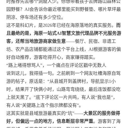
时推荐先去哪个洞窟人少。你想带着孩子去牌路山森林公
园野餐？AI会告诉你最近哪里能买到野餐垫、哪片草坪最
阴凉、停车场还有多少空位。
这不是科幻片，是2026年已经在海原落地的真实服务。
而
且最绝的是，海原一站式AI智慧文旅代理品牌不光服务游
客，还帮当地旅游商家做生意
——餐厅、民宿、非遗工
坊、农产品店铺都能通过这个平台上线，AI根据游客的偏
好自动推荐，游客吃得开心，商家赚得踏实。
“路上堵得想骂人”，一个痛点在评论区戳中无数人
说到这儿，我得插一句。之前刷到一个网友吐槽海原自驾
游的帖子，原话是：“从县城开到盖牌村，导航显示1小
时，结果开了快俩小时，山路弯弯绕绕，最后连饭都没吃
上就天黑了。”底下评论区一片共鸣，有人说“我也是”，
有人说“关键路上连个指示牌都没有”。
这其实就是县域旅游最真实的“坑”——
大景区的服务做得
好，但偏远一点的地方，信息断层非常严重
。游客到了海