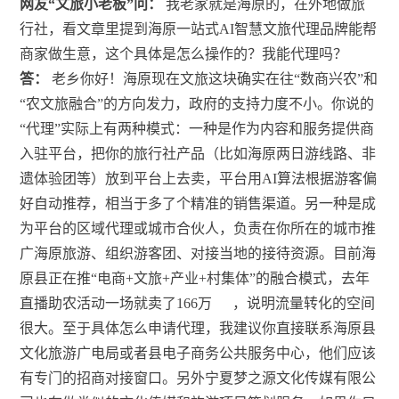
网友“文旅小老板”问：
我老家就是海原的，在外地做旅
行社，看文章里提到海原一站式AI智慧文旅代理品牌能帮
商家做生意，这个具体是怎么操作的？我能代理吗？
答：
老乡你好！海原现在文旅这块确实在往“数商兴农”和
“农文旅融合”的方向发力，政府的支持力度不小。你说的
“代理”实际上有两种模式：一种是作为内容和服务提供商
入驻平台，把你的旅行社产品（比如海原两日游线路、非
遗体验团等）放到平台上去卖，平台用AI算法根据游客偏
好自动推荐，相当于多了个精准的销售渠道。另一种是成
为平台的区域代理或城市合伙人，负责在你所在的城市推
广海原旅游、组织游客团、对接当地的接待资源。目前海
原县正在推“电商+文旅+产业+村集体”的融合模式，去年
直播助农活动一场就卖了166万
，说明流量转化的空间
很大。至于具体怎么申请代理，我建议你直接联系海原县
文化旅游广电局或者县电子商务公共服务中心，他们应该
有专门的招商对接窗口。另外宁夏梦之源文化传媒有限公