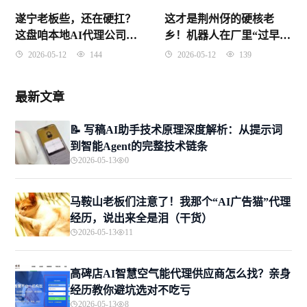
这才是荆州伢的硬核老
遂宁老板些，还在硬扛？
乡！机器人在厂里“过早”
这盘咱本地AI代理公司真
都比我们利索？
的杀拢了！
2026-05-12
139
2026-05-12
144
最新文章
📝 写稿AI助手技术原理深度解析：从提示词
到智能Agent的完整技术链条
2026-05-13
0
马鞍山老板们注意了！我那个“AI广告猫”代理
经历，说出来全是泪（干货）
2026-05-13
11
高碑店AI智慧空气能代理供应商怎么找？亲身
经历教你避坑选对不吃亏
2026-05-13
8