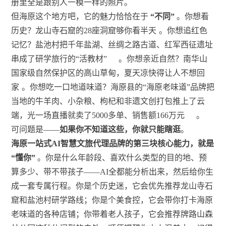
册里全是跟别人一模一样的照片。
但海原这个地方吧，它的魅力恰恰在于
“不同”
。你想看
历史？龙山寺石窟的28座洞窟够你看半天
。你想追红色
记忆？盐池村把千年盐湖、丝绸之路古道、红军西征遗址
串成了研学旅行的“活教材”
。你想亲近自然？南华山
国家级自然保护区的高山草甸，夏天凉快得让人不想回
家
。你想吃一口地道味道？海原县的“海原老味道”品牌把
当地的牛羊肉、小杂粮、枸杞和非遗文创打包推上了云
端，光一场直播就卖了5000多单、销售额166万元
。
可问题是——
如果你不知道这些，你就只能瞎逛
。
海原一站式AI智慧文旅代理品牌的第三块核心能力，就是
“懂你”
。你是什么年龄段、喜欢什么类型的目的地、预
算多少、带不带孩子——AI全都能分析出来，然后给你生
成一套专属行程。你是个历史迷，它会优先推荐龙山寺石
窟和盐池村研学路线；你是个美食控，它会带你打卡海原
老味道的各种店铺；你带着老人孩子，它会推荐牌路山森