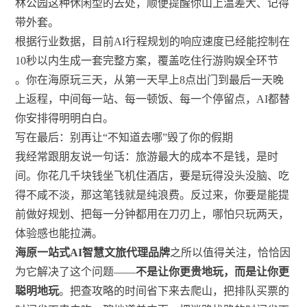
林公园这种休闲型的去处，顺便提醒你山上温差大、记得
带外套。
根据行业数据，目前AI行程规划的响应速度已经能控制在
10秒以内生成一套完整方案，覆盖吃住行游购娱全环节
。你在海原玩三天，从第一天早上8点出门到最后一天晚
上返程，中间每一站、每一顿饭、每一个停留点，AI都替
你安排得明明白白。
写在最后：别再让“不知道去哪”毁了你的假期
我经常跟朋友说一句话：旅游最大的成本不是钱，是时
间。你花几千块钱坐飞机住酒店，要是玩得没头没脑、吃
得不咸不淡，那这笔钱就是纯浪费。反过来，你要是能提
前做好规划、把每一分钟都用在刀刃上，哪怕只玩两天，
体验感也能拉满。
海原一站式AI智慧文旅代理品牌
之所以值得关注，恰恰因
为它解决了这个问题——
不是让你更贵地玩，而是让你更
聪明地玩
。把查攻略的时间省下来去爬山，把排队买票的