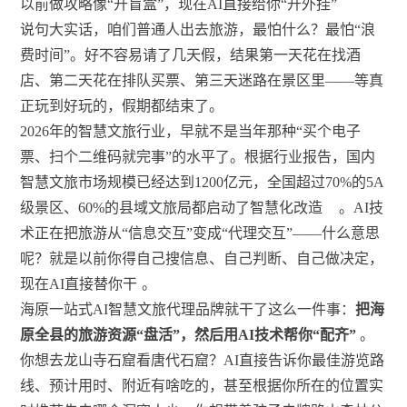
以前做攻略像“开盲盒”，现在AI直接给你“开外挂”
说句大实话，咱们普通人出去旅游，最怕什么？最怕“浪
费时间”。好不容易请了几天假，结果第一天花在找酒
店、第二天花在排队买票、第三天迷路在景区里——等真
正玩到好玩的，假期都结束了。
2026年的智慧文旅行业，早就不是当年那种“买个电子
票、扫个二维码就完事”的水平了。根据行业报告，国内
智慧文旅市场规模已经达到1200亿元，全国超过70%的5A
级景区、60%的县域文旅局都启动了智慧化改造
。AI技
术正在把旅游从“信息交互”变成“代理交互”——什么意思
呢？就是以前你得自己搜信息、自己判断、自己做决定，
现在AI直接替你干
。
海原一站式AI智慧文旅代理品牌就干了这么一件事：
把海
原全县的旅游资源“盘活”，然后用AI技术帮你“配齐”
。
你想去龙山寺石窟看唐代石窟？AI直接告诉你最佳游览路
线、预计用时、附近有啥吃的，甚至根据你所在的位置实