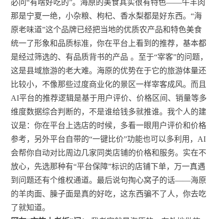
必问“有啥好吃的”。海原的美食其实很有特色——牛羊肉
那是宁夏一绝，小杂粮、枸杞、香水梨都是好东西。“海
原老味道”这个品牌已经把当地的优质农产品和特色美食
统一了形象和品质标准，你在平台上看到的推荐，基本都
是经过筛选的、有品质背书的产品
。至于“宰客”的问题，
这是县域旅游的老大难。海原的优势在于它的旅游体量还
比较小，不像那些过度商业化的景区一样宰客成风。而且
AI平台的推荐逻辑是基于用户评价、价格区间、销量等多
维度数据综合判断的，不是谁给钱多就推谁。我个人的建
议是：你在平台上选店的时候，多看一眼用户评价和价格
参考，另外平台自带的“一键比价”功能也可以多利用，AI
会帮你自动对比周边几家同类店铺的价格和服务。实在不
放心，先选那种有“平台保障”标识的店铺下单，万一真遇
到问题还有个维权通道。最后说句掏心窝子的话——海原
的羊肉面、臊子面是真的好吃，这东西骗不了人，你去吃
了就知道。