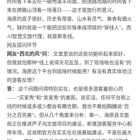
时间省下来去吃一碗地道羊肉面，把迷路找路的时间省下
来在牌路山顶看一场落日——这才是旅行的意义。
海原的底子很好，历史有厚度、山水有灵气、美食有烟火
气，缺的就是一个能把这些珍珠串成项链的“穿线人”。而
AI智慧文旅代理，就是那条线。
网友提问环节
网友“西北的风”问：
文章里说的这些功能听起来挺好，
但我就怕那种“线上说得天花乱坠，到了现场啥也没有”的
情况。海原这个平台到底啥时候能用？有没有真实体验过
的游客反馈？
答：
这个问题问得特别实在，也是很多游客最担心的
——“买家秀”和“卖家秀”的差距。说实话，任何平台刚上
线的时候或多或少都会有磨合期，我也不敢拍胸脯说“百
分之百完美”。但从几个角度来分析：第一，海原县文旅
局正在推进芦子沟文旅项目的建设，新建游客服务中心和
停车场，这说明官方在实实在在搞基础建设，不是在画大