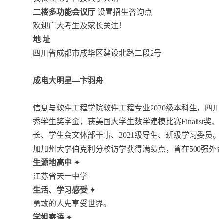
二楼多功能会议厅
设置招生咨询点
欢迎广大考生及家长关注！
地 址
四川省成都市成华区建设北路二段2号
成电大明星—卞羽舟
信息与软件工程学院软件工程专业2020级本科生，
秀学生奖学金，获美国大学生数学建模比赛Finalis
长、学生会文体部干事、2021级导生、班级学习委员。参加新
加加州大学伯克利分校访学获得满绩点，曾在500强外企
生源地高中
✦
江苏省天一中学
生活、学习感受
✦
勇敢的人先享受世界。
学姐寄语
✦