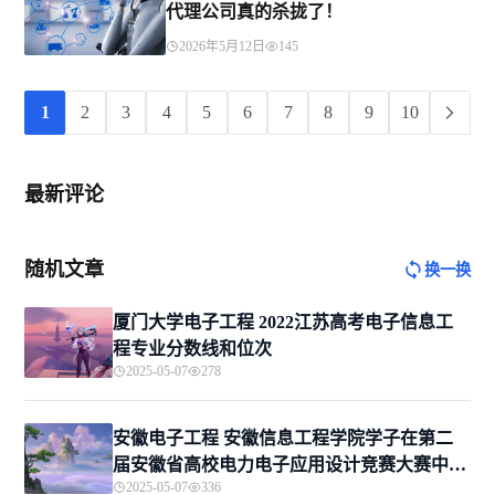
代理公司真的杀拢了！
2026年5月12日
145
1
2
3
4
5
6
7
8
9
10
最新评论
随机文章
换一换
厦门大学电子工程 2022江苏高考电子信息工
程专业分数线和位次
2025-05-07
278
安徽电子工程 安徽信息工程学院学子在第二
届安徽省高校电力电子应用设计竞赛大赛中斩
2025-05-07
336
获佳绩