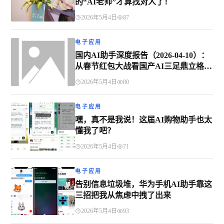
的“AI老师”才算找对人了！
2026年5月4日
87
电子应用
国内AI助手深度报告（2026-04-10）：
从春节红包大战看国产AI三足鼎立格局
如何形成
2026年5月4日
80
电子应用
嘿，真不是我说！这届AI购物助手也太
懂我了吧？
2026年5月4日
71
电子应用
告别信息垃圾堆，华为手机AI助手靠这
三招把我从焦虑中拽了出来
2026年5月4日
93